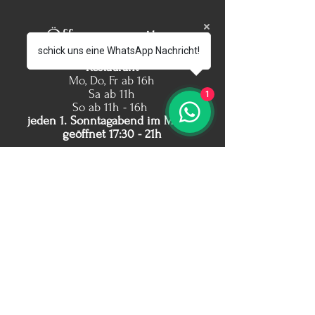
Öffnungszeiten
schick uns eine WhatsApp Nachricht!
Restaurant
Mo, Do, Fr ab 16h
Sa ab 11h
1
So ab 11h - 16h
jeden 1. Sonntagabend im Monat
geöffnet 17:30 - 21h
Warme Küche:
Mo, Do, Fr ab 17:30 - 21h
Sa 11:30 - 14:30 + 17:30 - 21h
jeden 1. Sonntagabend im Monat
geöffnet 17:30 - 21h
beachtet geänderte Zeiten an
Feiertagen
Di + Mi Ruhetag
Unser Büro ist auch vormittags