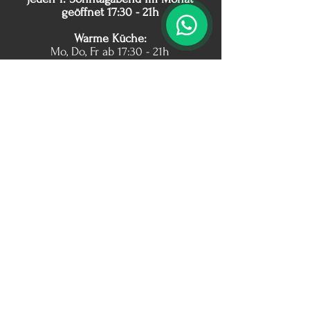
geöffnet 17:30 - 21h
Warme Küche:
Mo, Do, Fr ab 17:30 - 21h
Sa 11:30 - 14:30 + 17:30 - 21h
jeden 1. Sonntagabend im Monat
geöffnet 17:30 - 21h
beachtet geänderte Zeiten an
Feiertagen
Di + Mi Ruhetag
Unser Büro ist auch vormittags
besetzt.
weitere Öffnungszeiten nach
Absprache
Kontakt